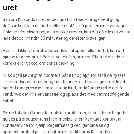
uret
Selvom Kidsbuddy uret er designet til at være brugervenligt og
driftssikkert, kan der indimellem opstå små problemer i hverdagen.
Oplever I for eksempel, at uret ikke tænder, kan det ofte løses ved at
lade det op i mindst 30 minutter og derefter prøve igen.
Hvis uret ikke vil oprette forbindelse til appen eller nettet, kan det
hjælpe at genstarte både ur og telefon, sikre at SIM-kortet sidder
korrekt eller tjekke, om der er dækning.
Husk også jævnligt at opdatere både ur og app for at få de nyeste
sikkerhedsopdateringer og funktioner. For at forlænge urets levetid
bør det rengøres med en let fugtig klud, undgå at udsætte det for
vand, hvis det ikke er vandtæt, og oplade det med det medfølgende
kabel.
Skulle I støde på mere komplekse problemer, findes der ofte gode
guides på producentens hjemmeside, eller I kan tage kontakt til
kundeservice for hjælp. Regelmæssig vedligeholdelse og
opmærksomhed på små fejl sikrer, at dit barns Kidsbuddy ur