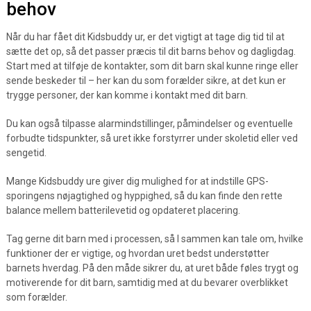
behov
Når du har fået dit Kidsbuddy ur, er det vigtigt at tage dig tid til at
sætte det op, så det passer præcis til dit barns behov og dagligdag.
Start med at tilføje de kontakter, som dit barn skal kunne ringe eller
sende beskeder til – her kan du som forælder sikre, at det kun er
trygge personer, der kan komme i kontakt med dit barn.
Du kan også tilpasse alarmindstillinger, påmindelser og eventuelle
forbudte tidspunkter, så uret ikke forstyrrer under skoletid eller ved
sengetid.
Mange Kidsbuddy ure giver dig mulighed for at indstille GPS-
sporingens nøjagtighed og hyppighed, så du kan finde den rette
balance mellem batterilevetid og opdateret placering.
Tag gerne dit barn med i processen, så I sammen kan tale om, hvilke
funktioner der er vigtige, og hvordan uret bedst understøtter
barnets hverdag. På den måde sikrer du, at uret både føles trygt og
motiverende for dit barn, samtidig med at du bevarer overblikket
som forælder.