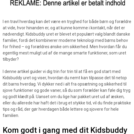
I en travl hverdag kan det være en tryghed for både børn og forældre
at vide, hvor hinanden er, og at kunne komme i kontakt, når det er
nødvendigt. Kidsbuddy uret er blevet et populært valg blandt danske
familier, fordi det kombinerer moderne teknologi med børns behov
for frihed – og forældres ønske om sikkerhed. Men hvordan får du
egentlig mest muligt ud af de mange smarte funktioner, som uret
tilbyder?
I denne artikel guider vi dig trin for trin til at få en god start med
Kidsbuddy uret og viser, hvordan du nemt kan tilpasse det til netop
dit barns hverdag. Vi dykker ned i alt fra opsætning og sikkerhed til
sjove funktioner og gode vaner, så du som forælder kan føle dig tryg
og godt klædt på. Uanset om du lige har pakket uret ud af æsken,
eller du allerede har haft det i brug et stykke tid, vil du finde praktiske
tips og råd, der gør hverdagen både lettere og sjovere for hele
familien.
Kom godt i gang med dit Kidsbuddy