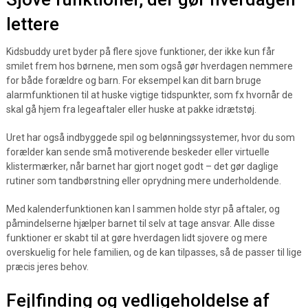
lettere
Kidsbuddy uret byder på flere sjove funktioner, der ikke kun får
smilet frem hos børnene, men som også gør hverdagen nemmere
for både forældre og barn. For eksempel kan dit barn bruge
alarmfunktionen til at huske vigtige tidspunkter, som fx hvornår de
skal gå hjem fra legeaftaler eller huske at pakke idrætstøj.
Uret har også indbyggede spil og belønningssystemer, hvor du som
forælder kan sende små motiverende beskeder eller virtuelle
klistermærker, når barnet har gjort noget godt – det gør daglige
rutiner som tandbørstning eller oprydning mere underholdende.
Med kalenderfunktionen kan I sammen holde styr på aftaler, og
påmindelserne hjælper barnet til selv at tage ansvar. Alle disse
funktioner er skabt til at gøre hverdagen lidt sjovere og mere
overskuelig for hele familien, og de kan tilpasses, så de passer til lige
præcis jeres behov.
Fejlfinding og vedligeholdelse af