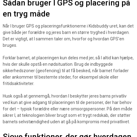
Sådan bruger I GPS og placering på
en tryg måde
Når I bruger GPS og placeringsfunktionerne i Kidsbuddy uret, kan det
give både jer forældre og jeres barn en større tryghed i hverdagen.
Det er vigtigt, at I sammen taler om, hvorfor og hvordan GPS’en
bruges.
Forklar barnet, at placeringen kun deles med jer, så I altid kan hjælpe,
hvis der skulle opstå en nødsituation. Brug de indbyggede
sikkerhedszoner (geofencing) til at få besked, når barnet forlader
eller ankommer til bestemte steder, for eksempel skole eller
fritidsaktiviteter.
Husk også at gennemgå, hvordan I beskytter jeres barns privatliv
ved kun at give adgang til placeringen til de personer, der har behov
for det – typisk forældre eller nære omsorgspersoner. På den måde
sikrer I, at teknologien bliver brugt som et trygt redskab, der støtter
barnets selvstændighed uden at gå på kompromis med privatlivet.
Sjove funktioner, der gør hverdagen