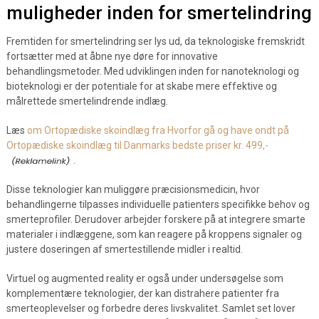
muligheder inden for smertelindring
Fremtiden for smertelindring ser lys ud, da teknologiske fremskridt
fortsætter med at åbne nye døre for innovative
behandlingsmetoder. Med udviklingen inden for nanoteknologi og
bioteknologi er der potentiale for at skabe mere effektive og
målrettede smertelindrende indlæg.
Læs
om Ortopædiske skoindlæg fra Hvorfor gå og have ondt på
Ortopædiske skoindlæg til Danmarks bedste priser kr. 499,-
.
Disse teknologier kan muliggøre præcisionsmedicin, hvor
behandlingerne tilpasses individuelle patienters specifikke behov og
smerteprofiler. Derudover arbejder forskere på at integrere smarte
materialer i indlæggene, som kan reagere på kroppens signaler og
justere doseringen af smertestillende midler i realtid.
Virtuel og augmented reality er også under undersøgelse som
komplementære teknologier, der kan distrahere patienter fra
smerteoplevelser og forbedre deres livskvalitet. Samlet set lover