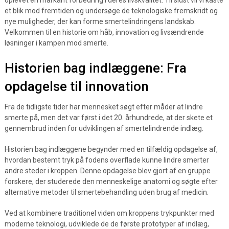
oplevet en markant forbedring i deres livskvalitet. Til sidst vil vi kaste
et blik mod fremtiden og undersøge de teknologiske fremskridt og
nye muligheder, der kan forme smertelindringens landskab.
Velkommen til en historie om håb, innovation og livsændrende
løsninger i kampen mod smerte.
Historien bag indlæggene: Fra
opdagelse til innovation
Fra de tidligste tider har mennesket søgt efter måder at lindre
smerte på, men det var først i det 20. århundrede, at der skete et
gennembrud inden for udviklingen af smertelindrende indlæg.
Historien bag indlæggene begynder med en tilfældig opdagelse af,
hvordan bestemt tryk på fodens overflade kunne lindre smerter
andre steder i kroppen. Denne opdagelse blev gjort af en gruppe
forskere, der studerede den menneskelige anatomi og søgte efter
alternative metoder til smertebehandling uden brug af medicin.
Ved at kombinere traditionel viden om kroppens trykpunkter med
moderne teknologi, udviklede de de første prototyper af indlæg,