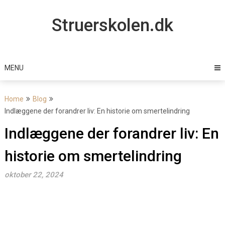
Skip
to
Struerskolen.dk
content
MENU
Home
Blog
Indlæggene der forandrer liv: En historie om smertelindring
Indlæggene der forandrer liv: En
historie om smertelindring
oktober 22, 2024