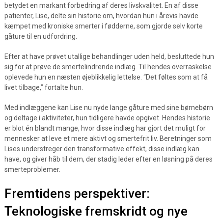
betydet en markant forbedring af deres livskvalitet. En af disse
patienter, Lise, delte sin historie om, hvordan hun i årevis havde
kæmpet med kroniske smerter i fødderne, som gjorde selv korte
gåture til en udfordring.
Efter at have prøvet utallige behandlinger uden held, besluttede hun
sig for at prøve de smertelindrende indlæg. Til hendes overraskelse
oplevede hun en næsten øjeblikkelig lettelse. “Det føltes som at få
livet tilbage,” fortalte hun.
Med indlæggene kan Lise nu nyde lange gåture med sine børnebørn
og deltage i aktiviteter, hun tidligere havde opgivet. Hendes historie
er blot én blandt mange, hvor disse indlæg har gjort det muligt for
mennesker at leve et mere aktivt og smertefrit liv. Beretninger som
Lises understreger den transformative effekt, disse indlæg kan
have, og giver håb til dem, der stadig leder efter en løsning på deres
smerteproblemer.
Fremtidens perspektiver:
Teknologiske fremskridt og nye