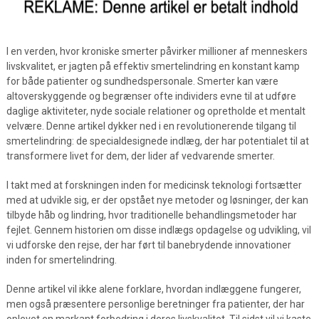
I en verden, hvor kroniske smerter påvirker millioner af menneskers
livskvalitet, er jagten på effektiv smertelindring en konstant kamp
for både patienter og sundhedspersonale. Smerter kan være
altoverskyggende og begrænser ofte individers evne til at udføre
daglige aktiviteter, nyde sociale relationer og opretholde et mentalt
velvære. Denne artikel dykker ned i en revolutionerende tilgang til
smertelindring: de specialdesignede indlæg, der har potentialet til at
transformere livet for dem, der lider af vedvarende smerter.
I takt med at forskningen inden for medicinsk teknologi fortsætter
med at udvikle sig, er der opstået nye metoder og løsninger, der kan
tilbyde håb og lindring, hvor traditionelle behandlingsmetoder har
fejlet. Gennem historien om disse indlægs opdagelse og udvikling, vil
vi udforske den rejse, der har ført til banebrydende innovationer
inden for smertelindring.
Denne artikel vil ikke alene forklare, hvordan indlæggene fungerer,
men også præsentere personlige beretninger fra patienter, der har