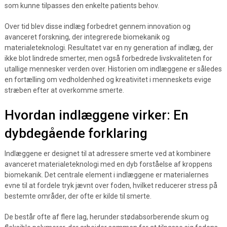
som kunne tilpasses den enkelte patients behov.
Over tid blev disse indlæg forbedret gennem innovation og
avanceret forskning, der integrerede biomekanik og
materialeteknologi. Resultatet var en ny generation af indlæg, der
ikke blot lindrede smerter, men også forbedrede livskvaliteten for
utallige mennesker verden over. Historien om indlæggene er således
en fortælling om vedholdenhed og kreativitet i menneskets evige
stræben efter at overkomme smerte.
Hvordan indlæggene virker: En
dybdegående forklaring
Indlæggene er designet til at adressere smerte ved at kombinere
avanceret materialeteknologi med en dyb forståelse af kroppens
biomekanik. Det centrale element i indlæggene er materialernes
evne til at fordele tryk jævnt over foden, hvilket reducerer stress på
bestemte områder, der ofte er kilde til smerte.
De består ofte af flere lag, herunder stødabsorberende skum og