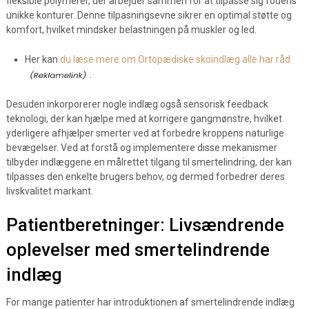
fleksible polymerer, der arbejder sammen for at tilpasse sig fodens
unikke konturer. Denne tilpasningsevne sikrer en optimal støtte og
komfort, hvilket mindsker belastningen på muskler og led.
Her kan
du læse mere om Ortopædiske skoindlæg alle har råd
.
Desuden inkorporerer nogle indlæg også sensorisk feedback
teknologi, der kan hjælpe med at korrigere gangmønstre, hvilket
yderligere afhjælper smerter ved at forbedre kroppens naturlige
bevægelser. Ved at forstå og implementere disse mekanismer
tilbyder indlæggene en målrettet tilgang til smertelindring, der kan
tilpasses den enkelte brugers behov, og dermed forbedrer deres
livskvalitet markant.
Patientberetninger: Livsændrende
oplevelser med smertelindrende
indlæg
For mange patienter har introduktionen af smertelindrende indlæg