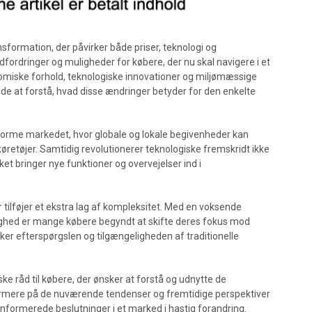
nsformation, der påvirker både priser, teknologi og
ordringer og muligheder for købere, der nu skal navigere i et
nomiske forhold, teknologiske innovationer og miljømæssige
ende at forstå, hvad disse ændringer betyder for den enkelte
t forme markedet, hvor globale og lokale begivenheder kan
retøjer. Samtidig revolutionerer teknologiske fremskridt ikke
ket bringer nye funktioner og overvejelser ind i
r tilføjer et ekstra lag af kompleksitet. Med en voksende
ghed er mange købere begyndt at skifte deres fokus mod
rker efterspørgslen og tilgængeligheden af traditionelle
ske råd til købere, der ønsker at forstå og udnytte de
nærmere på de nuværende tendenser og fremtidige perspektiver
 informerede beslutninger i et marked i hastig forandring.