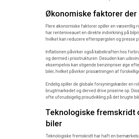
Økonomiske faktorer der 
Flere økonomiske faktorer spiller en væsentlig ro
har renteniveauet en direkte indvirkning på bilpri
hvilket kan reducere efterspørgslen og presse p
Inflationen påvirker også købekraften hos forbru
og dermed i prisstrukturen. Desuden kan udsvi
eksempelvis kan stigende benzinpriser øge efte
biler, hvilket påvirker prissætningen af forskellige
Endelig spiller de globale forsyningskæder en r
brugtmarkedet og derved drive priserne op. Di
ofte uforudsigelig prisudvikling på det brugte b
Teknologiske fremskridt 
biler
Teknologiske fremskridt har haft en bemærkelses