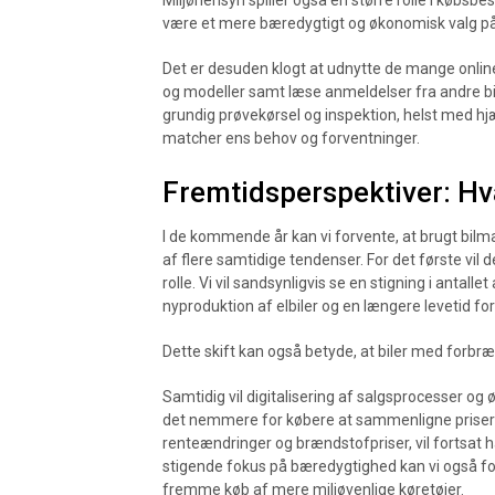
Miljøhensyn spiller også en større rolle i købsbe
være et mere bæredygtigt og økonomisk valg på
Det er desuden klogt at udnytte de mange online 
og modeller samt læse anmeldelser fra andre bi
grundig prøvekørsel og inspektion, helst med hjælp
matcher ens behov og forventninger.
Fremtidsperspektiver: Hv
I de kommende år kan vi forvente, at brugt bilm
af flere samtidige tendenser. For det første vil 
rolle. Vi vil sandsynligvis se en stigning i antal
nyproduktion af elbiler og en længere levetid for
Dette skift kan også betyde, at biler med forbræn
Samtidig vil digitalisering af salgsprocesser 
det nemmere for købere at sammenligne priser 
renteændringer og brændstofpriser, vil fortsat
stigende fokus på bæredygtighed kan vi også forve
fremme køb af mere miljøvenlige køretøjer.