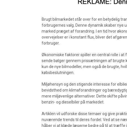
Brugt bilmarkedet står over for en betydelig tra
forbrugernes valg. Denne dynamik skaber nye udf
marked præget af forandring. I en tid hvor øko
overvejelser er i konstant flux, bliver det afgør
forbruger.
Økonomiske faktorer spiller en central rolle i a
sende bølger gennem prissætningen af brugte kø
kun de nye bilmodeller, men også de brugte, hvil
købsbeslutningen.
Miljøhensyn og den stigende interesse for elbile
bevidsthed om klimaforandringer og bæredygti
mere miljøvenlige alternativer. Dette skifte påvi
benzin- og dieselbiler på markedet.
Artiklen vil udforske disse temaer og give prakti
nuværende trends til deres fordel. Ved at se 
håber vi at klæde læserne bedre på til at træffe