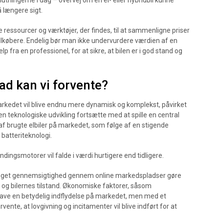
slutningerne i dag – overvej om en el- eller hybridbil kunne
 længere sigt.
ressourcer og værktøjer, der findes, til at sammenligne priser
lkøbere. Endelig bør man ikke undervurdere værdien af en
 fra en professionel, for at sikre, at bilen er i god stand og
ad kan vi forvente?
arkedet vil blive endnu mere dynamisk og komplekst, påvirket
den teknologiske udvikling fortsætte med at spille en central
let af brugte elbiler på markedet, som følge af en stigende
 batteriteknologi.
dingsmotorer vil falde i værdi hurtigere end tidligere.
og øget gennemsigtighed gennem online markedspladser gøre
og bilernes tilstand. Økonomiske faktorer, såsom
 have en betydelig indflydelse på markedet, men med et
nte, at lovgivning og incitamenter vil blive indført for at