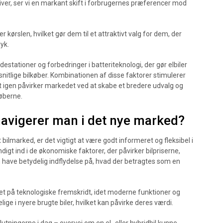
ver, ser vi en markant skift i forbrugernes præferencer mod
kørslen, hvilket gør dem til et attraktivt valg for dem, der
yk.
estationer og forbedringer i batteriteknologi, der gør elbiler
itlige bilkøber. Kombinationen af disse faktorer stimulerer
ket igen påvirker markedet ved at skabe et bredere udvalg og
køberne.
navigerer man i det nye marked?
bilmarked, er det vigtigt at være godt informeret og fleksibel i
ndigt ind i de økonomiske faktorer, der påvirker bilpriserne,
 have betydelig indflydelse på, hvad der betragtes som en
ret på teknologiske fremskridt, idet moderne funktioner og
ige i nyere brugte biler, hvilket kan påvirke deres værdi.