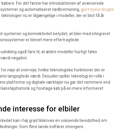
 købere. For det første har introduktionen af avancerede
elssystemer og automatiseret nødbremsning,
gjort nyere brugte
eknologier nu er tilgængelige i modeller, der er blot få år
t-systemer og konnektivitet betydet, at biler med integreret
onssystemer er blevet mere eftertragtede.
dvikling også føre til, at ældre modeller hurtigt føles
værdi negativt.
 for nøje at overveje, hvilke teknologiske funktioner der er
ens langsigtede værdi. Desuden spiller teknologi en rolle i
line platforme og digitale værktøjer nu gør det nemmere end
l køretøjshistorik og foretage køb på en mere informeret
de interesse for elbiler
arkedet kan i høj grad tilskrives en voksende bevidsthed om
edninger. Som flere lande indfører strengere