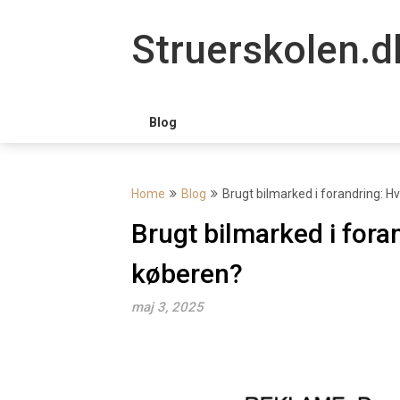
Skip
to
Struerskolen.d
content
Blog
Home
Blog
Brugt bilmarked i forandring: H
Brugt bilmarked i fora
køberen?
maj 3, 2025