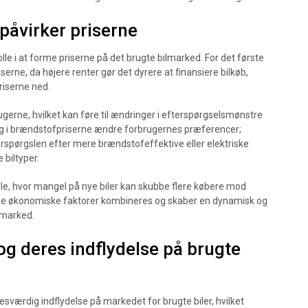
påvirker priserne
lle i at forme priserne på det brugte bilmarked. For det første
serne, da højere renter gør det dyrere at finansiere bilkøb,
riserne ned.
gerne, hvilket kan føre til ændringer i efterspørgselsmønstre
ng i brændstofpriserne ændre forbrugernes præferencer;
rspørgslen efter mere brændstofeffektive eller elektriske
 biltyper.
olle, hvor mangel på nye biler kan skubbe flere købere mod
sse økonomiske faktorer kombineres og skaber en dynamisk og
ilmarked.
og deres indflydelse på brugte
værdig indflydelse på markedet for brugte biler, hvilket