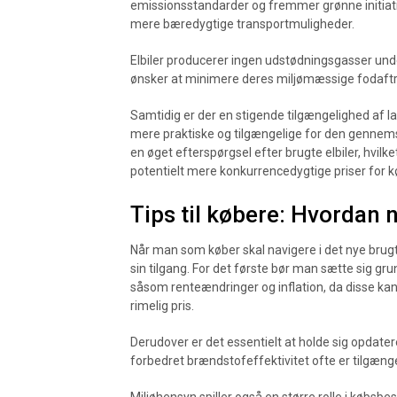
emissionsstandarder og fremmer grønne initiati
mere bæredygtige transportmuligheder.
Elbiler producerer ingen udstødningsgasser under 
ønsker at minimere deres miljømæssige fodaftr
Samtidig er der en stigende tilgængelighed af lad
mere praktiske og tilgængelige for den gennemsn
en øget efterspørgsel efter brugte elbiler, hvil
potentielt mere konkurrencedygtige priser for 
Tips til købere: Hvordan 
Når man som køber skal navigere i det nye brugt 
sin tilgang. For det første bør man sætte sig gru
såsom renteændringer og inflation, da disse kan
rimelig pris.
Derudover er det essentielt at holde sig opdate
forbedret brændstofeffektivitet ofte er tilgængel