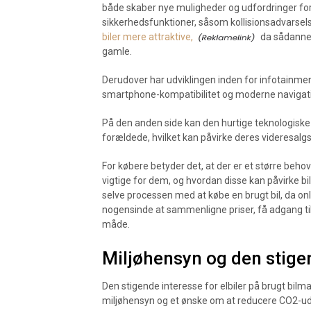
både skaber nye muligheder og udfordringer for
sikkerhedsfunktioner, såsom kollisionsadvars
biler mere attraktive,
da sådanne t
gamle.
Derudover har udviklingen inden for infotainmen
smartphone-kompatibilitet og moderne navigati
På den anden side kan den hurtige teknologiske u
forældede, hvilket kan påvirke deres videresalgs
For købere betyder det, at der er et større behov
vigtige for dem, og hvordan disse kan påvirke bil
selve processen med at købe en brugt bil, da on
nogensinde at sammenligne priser, få adgang ti
måde.
Miljøhensyn og den stigen
Den stigende interesse for elbiler på brugt bilm
miljøhensyn og et ønske om at reducere CO2-udl