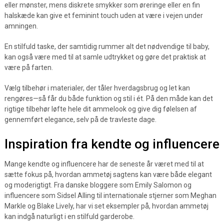
eller mønster, mens diskrete smykker som øreringe eller en fin
halskæde kan give et feminint touch uden at være i vejen under
amningen.
En stilfuld taske, der samtidig rummer alt det nødvendige til baby,
kan også være med til at samle udtrykket og gøre det praktisk at
være på farten.
Vælg tilbehør i materialer, der tåler hverdagsbrug og let kan
rengøres—så får du både funktion og stil i ét. På den måde kan det
rigtige tilbehør løfte hele dit ammelook og give dig følelsen af
gennemført elegance, selv på de travleste dage.
Inspiration fra kendte og influencere
Mange kendte og influencere har de seneste år været med til at
sætte fokus på, hvordan ammetøj sagtens kan være både elegant
og moderigtigt. Fra danske bloggere som Emily Salomon og
influencere som Sidsel Alling til internationale stjerner som Meghan
Markle og Blake Lively, har vi set eksempler på, hvordan ammetøj
kan indgå naturligt i en stilfuld garderobe.