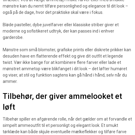
mønstre kan du nemt tilføre personlighed og elegance til dit look –
også på de dage, hvor det praktiske skal være i fokus.
Bløde pasteller, dybe juvelfarver eller klassiske striber giver et
moderne og sofistikeret udtryk, der kan passes ind i enhver
garderobe.
Mønstre som små blomster, grafiske prints eller diskrete prikker kan
desuden have en flatterende effekt og give dit outfit et legende
twist. Vær ikke bange for at kombinere flere farver eller lade et
mønstret ammetop være blikfanget i dit look – det løfter humøret
og viser, at stil og funktion sagtens kan gå hånd i hånd, selv når du
ammer.
Tilbehør, der giver ammelooket et
løft
Tilbehør spiller en afgørende rolle, når det gælder om at forvandle et
simpelt ammeoutfit til et personligt og elegant look. Et smukt
tørklæde kan både skjule eventuelle mælkeflekker og tilføre farve