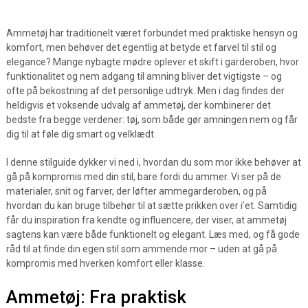
Ammetøj har traditionelt været forbundet med praktiske hensyn og
komfort, men behøver det egentlig at betyde et farvel til stil og
elegance? Mange nybagte mødre oplever et skift i garderoben, hvor
funktionalitet og nem adgang til amning bliver det vigtigste – og
ofte på bekostning af det personlige udtryk. Men i dag findes der
heldigvis et voksende udvalg af ammetøj, der kombinerer det
bedste fra begge verdener: tøj, som både gør amningen nem og får
dig til at føle dig smart og velklædt.
I denne stilguide dykker vi ned i, hvordan du som mor ikke behøver at
gå på kompromis med din stil, bare fordi du ammer. Vi ser på de
materialer, snit og farver, der løfter ammegarderoben, og på
hvordan du kan bruge tilbehør til at sætte prikken over i’et. Samtidig
får du inspiration fra kendte og influencere, der viser, at ammetøj
sagtens kan være både funktionelt og elegant. Læs med, og få gode
råd til at finde din egen stil som ammende mor – uden at gå på
kompromis med hverken komfort eller klasse.
Ammetøj: Fra praktisk