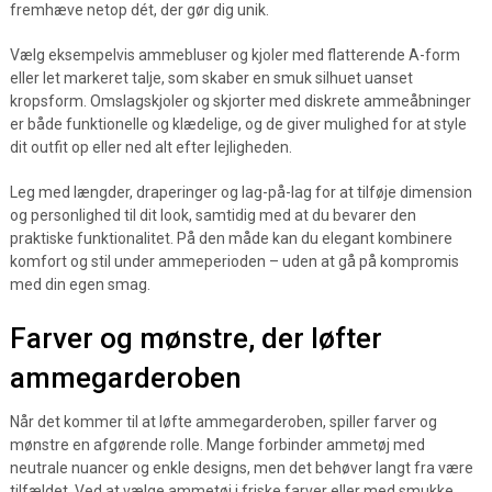
fremhæve netop dét, der gør dig unik.
Vælg eksempelvis ammebluser og kjoler med flatterende A-form
eller let markeret talje, som skaber en smuk silhuet uanset
kropsform. Omslagskjoler og skjorter med diskrete ammeåbninger
er både funktionelle og klædelige, og de giver mulighed for at style
dit outfit op eller ned alt efter lejligheden.
Leg med længder, draperinger og lag-på-lag for at tilføje dimension
og personlighed til dit look, samtidig med at du bevarer den
praktiske funktionalitet. På den måde kan du elegant kombinere
komfort og stil under ammeperioden – uden at gå på kompromis
med din egen smag.
Farver og mønstre, der løfter
ammegarderoben
Når det kommer til at løfte ammegarderoben, spiller farver og
mønstre en afgørende rolle. Mange forbinder ammetøj med
neutrale nuancer og enkle designs, men det behøver langt fra være
tilfældet. Ved at vælge ammetøj i friske farver eller med smukke