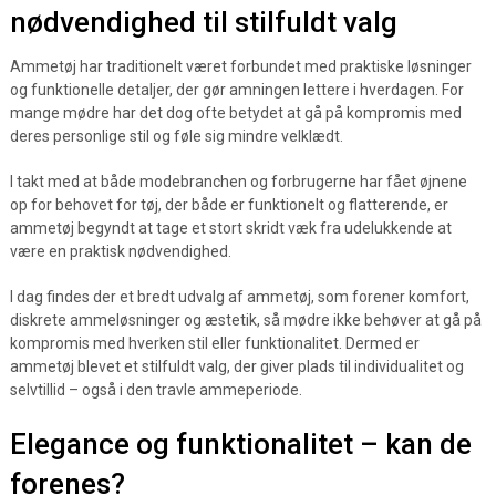
nødvendighed til stilfuldt valg
Ammetøj har traditionelt været forbundet med praktiske løsninger
og funktionelle detaljer, der gør amningen lettere i hverdagen. For
mange mødre har det dog ofte betydet at gå på kompromis med
deres personlige stil og føle sig mindre velklædt.
I takt med at både modebranchen og forbrugerne har fået øjnene
op for behovet for tøj, der både er funktionelt og flatterende, er
ammetøj begyndt at tage et stort skridt væk fra udelukkende at
være en praktisk nødvendighed.
I dag findes der et bredt udvalg af ammetøj, som forener komfort,
diskrete ammeløsninger og æstetik, så mødre ikke behøver at gå på
kompromis med hverken stil eller funktionalitet. Dermed er
ammetøj blevet et stilfuldt valg, der giver plads til individualitet og
selvtillid – også i den travle ammeperiode.
Elegance og funktionalitet – kan de
forenes?