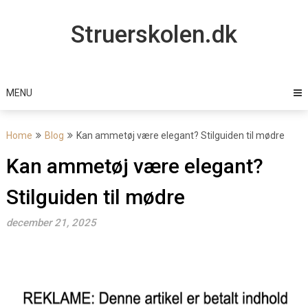
Skip
to
Struerskolen.dk
content
MENU
Home
Blog
Kan ammetøj være elegant? Stilguiden til mødre
Kan ammetøj være elegant?
Stilguiden til mødre
december 21, 2025