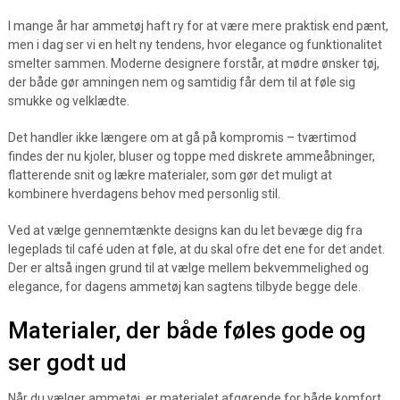
I mange år har ammetøj haft ry for at være mere praktisk end pænt,
men i dag ser vi en helt ny tendens, hvor elegance og funktionalitet
smelter sammen. Moderne designere forstår, at mødre ønsker tøj,
der både gør amningen nem og samtidig får dem til at føle sig
smukke og velklædte.
Det handler ikke længere om at gå på kompromis – tværtimod
findes der nu kjoler, bluser og toppe med diskrete ammeåbninger,
flatterende snit og lækre materialer, som gør det muligt at
kombinere hverdagens behov med personlig stil.
Ved at vælge gennemtænkte designs kan du let bevæge dig fra
legeplads til café uden at føle, at du skal ofre det ene for det andet.
Der er altså ingen grund til at vælge mellem bekvemmelighed og
elegance, for dagens ammetøj kan sagtens tilbyde begge dele.
Materialer, der både føles gode og
ser godt ud
Når du vælger ammetøj, er materialet afgørende for både komfort