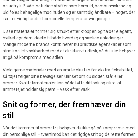
og udtryk. Bløde, naturlige stoffer som bomuld, bambusviskose og
uld føles behagelige mod huden og er samtidig åndbare – noget, der
især er vigtigt under hormonelle temperatursvingninger.
Disse materialer former sig smukt efter kroppen og falder elegant,
hvilket gør dem ideelle til både hverdag og særlige anledninger.
Mange moderne brands kombinerer nu praktiske egenskaber som
stræk og let vaskbarhed med et eksklusivt udtryk, så du ikke behøver
at gå på kompromis med stilen.
Vælg gerne materialer med en smule elastan for ekstra fleksibilitet,
så tøjet følger dine bevægelser, uanset om du sidder, står eller
ammer. Kvalitetsmaterialer kan både løfte dit look og sikre, at
ammetøjet holder sig pænt – vask efter vask.
Snit og former, der fremhæver din
stil
Når det kommer til ammetøj, behøver du ikke gå på kompromis med
din personlige stil – tværtimod kan det rigtige snit og de rette former