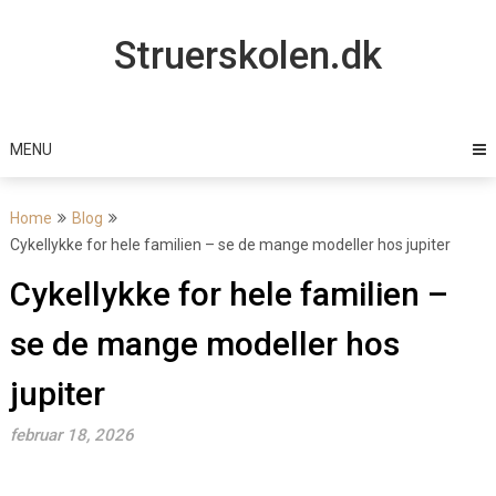
Skip
to
Struerskolen.dk
content
MENU
Home
Blog
Cykellykke for hele familien – se de mange modeller hos jupiter
Cykellykke for hele familien –
se de mange modeller hos
jupiter
februar 18, 2026