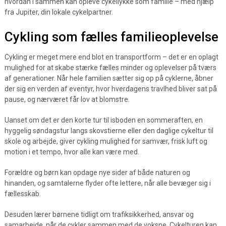
hvordan I sammen kan opleve cykellykke som familie – med hjælp
fra Jupiter, din lokale cykelpartner.
Cykling som fælles familieoplevelse
Cykling er meget mere end blot en transportform – det er en oplagt
mulighed for at skabe stærke fælles minder og oplevelser på tværs
af generationer. Når hele familien sætter sig op på cyklerne, åbner
der sig en verden af eventyr, hvor hverdagens travlhed bliver sat på
pause, og nærværet får lov at blomstre.
Uanset om det er den korte tur til isboden en sommeraften, en
hyggelig søndagstur langs skovstierne eller den daglige cykeltur til
skole og arbejde, giver cykling mulighed for samvær, frisk luft og
motion i et tempo, hvor alle kan være med.
Forældre og børn kan opdage nye sider af både naturen og
hinanden, og samtalerne flyder ofte lettere, når alle bevæger sig i
fællesskab.
Desuden lærer børnene tidligt om trafiksikkerhed, ansvar og
samarbejde, når de cykler sammen med de voksne. Cykelturen kan