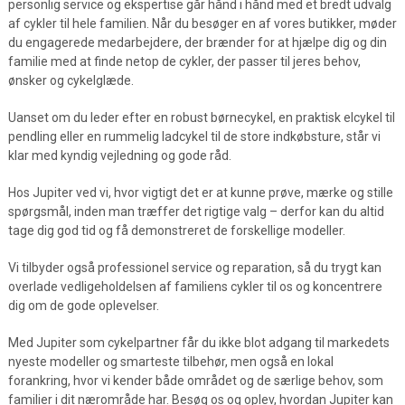
personlig service og ekspertise går hånd i hånd med et bredt udvalg
af cykler til hele familien. Når du besøger en af vores butikker, møder
du engagerede medarbejdere, der brænder for at hjælpe dig og din
familie med at finde netop de cykler, der passer til jeres behov,
ønsker og cykelglæde.
Uanset om du leder efter en robust børnecykel, en praktisk elcykel til
pendling eller en rummelig ladcykel til de store indkøbsture, står vi
klar med kyndig vejledning og gode råd.
Hos Jupiter ved vi, hvor vigtigt det er at kunne prøve, mærke og stille
spørgsmål, inden man træffer det rigtige valg – derfor kan du altid
tage dig god tid og få demonstreret de forskellige modeller.
Vi tilbyder også professionel service og reparation, så du trygt kan
overlade vedligeholdelsen af familiens cykler til os og koncentrere
dig om de gode oplevelser.
Med Jupiter som cykelpartner får du ikke blot adgang til markedets
nyeste modeller og smarteste tilbehør, men også en lokal
forankring, hvor vi kender både området og de særlige behov, som
familier i dit nærområde har. Besøg os og oplev, hvordan Jupiter kan