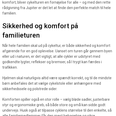
komfort, bliver cykelturen en fornøjelse for alle – og med den rette
rådgivning fra Jupiter er det let at finde den perfekte match til hele
familien.
Sikkerhed og komfort på
familieturen
Når hele familien skal ud på cykeltur, er både sikkerhed og komfort
afgørende for en god oplevelse. Uanset om turen går gennem byen
eller ud i naturen, er det vigtigt, at alle cykler er udstyret med
godkendte lygter, reflekser og bremser, så I trygt kan færdes i
trafikken.
Hjelmen skal naturligvis altid være spændt korrekt, og til de mindste
børn anbefales det at vælge cykelstole eller anhængere med
sikkerhedssele og polstrede sider.
Komforten spiller også en stor rolle – vælg bløde sadler, justerbare
styr og ergonomiske greb, så både store og små kan sidde godt
undervejs. Husk også at tilpasse cyklens størrelse til den enkelte, så
alle familiemedlemmer får den mest behagelige og sikre