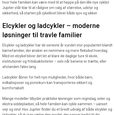
hvor hele familien kan være med til at heppe på den lille nye cyklist.
Jupiter står klar til at rådgive om valg af størrelse, udstyr og
sikkerhed, så starten på cykellivet bliver både sjov og sikker.
Elcykler og ladcykler – moderne
løsninger til travle familier
Elcykler og ladcykler har de seneste år vundet stor popularitet blandt
børnefamilier, der ønsker en nemmere og mere fleksibel hverdag.
Med en elcykel bliver det let at klare de daglige ture til skole,
institutioner og fritidsaktiviteter – selv når benene er trætte, eller
afstanden føles lang.
Ladcykler åbner for helt nye muligheder, hvor både børn,
indkøbsposer og picnickurv kan transporteres sikkert og
komfortabelt.
Mange modeller tilbyder praktiske løsninger som regnslag, seler og
ekstra siddepladser, så hele familien kan cykle sammen – uanset
vejr og vind. Hos Jupiter finder du et bredt udvalg af både elcykler og
ladcykler, så du kan vælge den model, der passer bedst til din