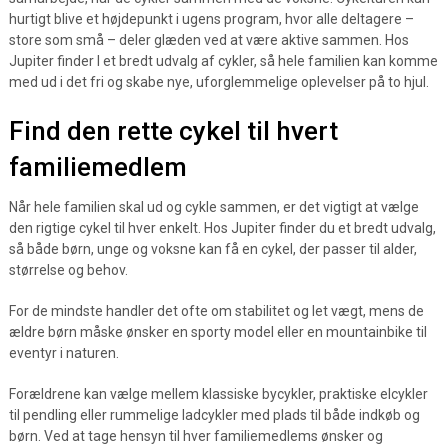
hurtigt blive et højdepunkt i ugens program, hvor alle deltagere –
store som små – deler glæden ved at være aktive sammen. Hos
Jupiter finder I et bredt udvalg af cykler, så hele familien kan komme
med ud i det fri og skabe nye, uforglemmelige oplevelser på to hjul.
Find den rette cykel til hvert
familiemedlem
Når hele familien skal ud og cykle sammen, er det vigtigt at vælge
den rigtige cykel til hver enkelt. Hos Jupiter finder du et bredt udvalg,
så både børn, unge og voksne kan få en cykel, der passer til alder,
størrelse og behov.
For de mindste handler det ofte om stabilitet og let vægt, mens de
ældre børn måske ønsker en sporty model eller en mountainbike til
eventyr i naturen.
Forældrene kan vælge mellem klassiske bycykler, praktiske elcykler
til pendling eller rummelige ladcykler med plads til både indkøb og
børn. Ved at tage hensyn til hver familiemedlems ønsker og