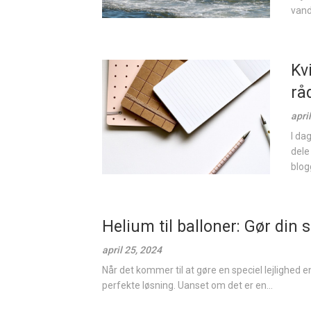
vand
Kv
råd
apri
I da
dele
blog
Helium til balloner: Gør din s
april 25, 2024
Når det kommer til at gøre en speciel lejlighed
perfekte løsning. Uanset om det er en...