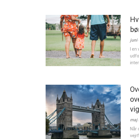
Hv
bø
juni
I en
udfo
inter
Ov
ov
vi
maj 
Når 
vejr