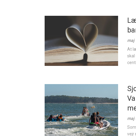
Læ
ba
maj 
At l
skal
centr
Sj
Va
me
maj 
Somm
vejr