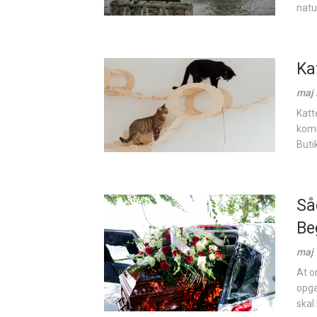
natu
Ka
maj 
Katte
komm
Buti
Så
Be
maj 
At o
opga
skal