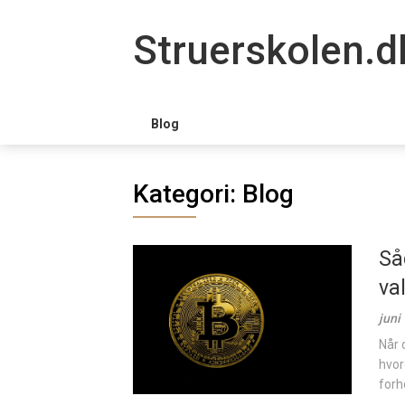
Skip
to
Struerskolen.d
content
Blog
Kategori:
Blog
Så
va
juni
Når 
hvor
forho