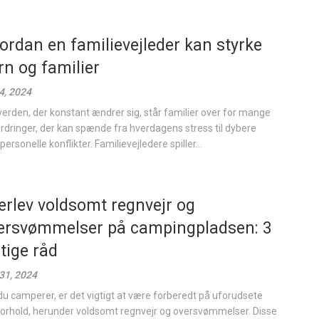
ordan en familievejleder kan styrke
rn og familier
 4, 2024
 verden, der konstant ændrer sig, står familier over for mange
rdringer, der kan spænde fra hverdagens stress til dybere
personelle konflikter. Familievejledere spiller...
erlev voldsomt regnvejr og
ersvømmelser på campingpladsen: 3
gtige råd
31, 2024
du camperer, er det vigtigt at være forberedt på uforudsete
forhold, herunder voldsomt regnvejr og oversvømmelser. Disse